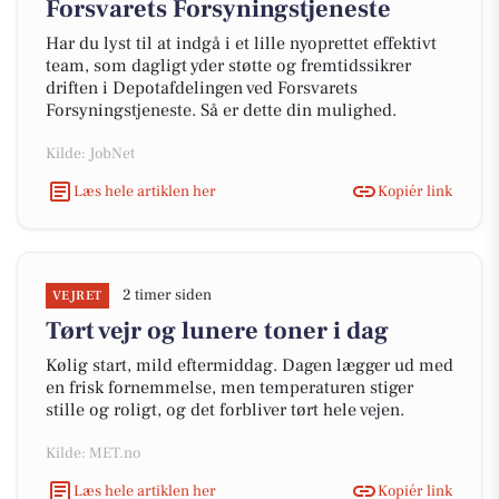
Forsvarets Forsyningstjeneste
Har du lyst til at indgå i et lille nyoprettet effektivt
team, som dagligt yder støtte og fremtidssikrer
driften i Depotafdelingen ved Forsvarets
Forsyningstjeneste. Så er dette din mulighed.
Kilde: JobNet
Læs hele artiklen her
Kopiér link
2 timer siden
VEJRET
Tørt vejr og lunere toner i dag
Kølig start, mild eftermiddag. Dagen lægger ud med
en frisk fornemmelse, men temperaturen stiger
stille og roligt, og det forbliver tørt hele vejen.
Kilde: MET.no
Læs hele artiklen her
Kopiér link