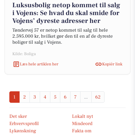
Luksusbolig netop kommet til salg
i Vojens: Se hvad du skal smide for
Vojens’ dyreste adresser her
Tøndervej 57 er netop kommet til salg til hele
2.595.000 kr, hvilket gør den til en af de dyreste
boliger til salg i Vojens.
Kilde: Boliga
Læs hele artiklen her
Kopiér link
1
2
3
4
5
6
7
...
62
Det sker
Lokalt nyt
Erhvervsprofil
Mindeord
Lykønskning
Fakta om