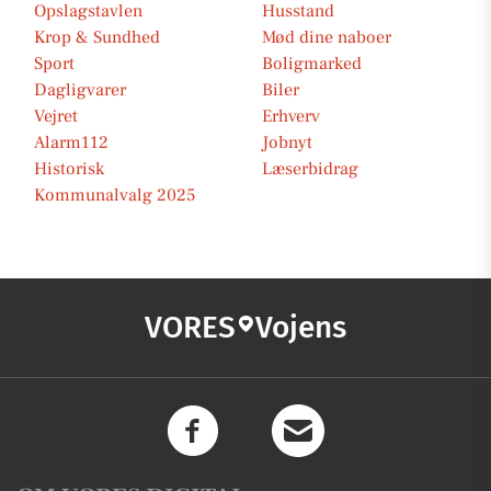
Opslagstavlen
Husstand
Krop & Sundhed
Mød dine naboer
Sport
Boligmarked
Dagligvarer
Biler
Vejret
Erhverv
Alarm112
Jobnyt
Historisk
Læserbidrag
Kommunalvalg 2025
VORES
Vojens