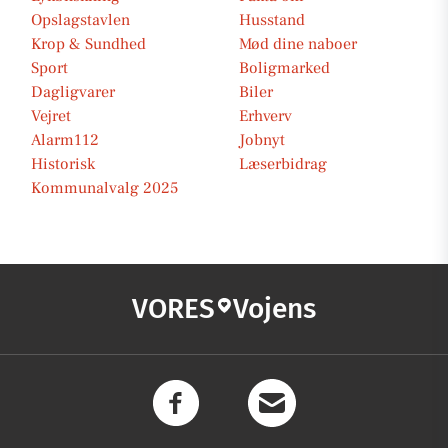
Opslagstavlen
Husstand
Krop & Sundhed
Mød dine naboer
Sport
Boligmarked
Dagligvarer
Biler
Vejret
Erhverv
Alarm112
Jobnyt
Historisk
Læserbidrag
Kommunalvalg 2025
VORES
Vojens