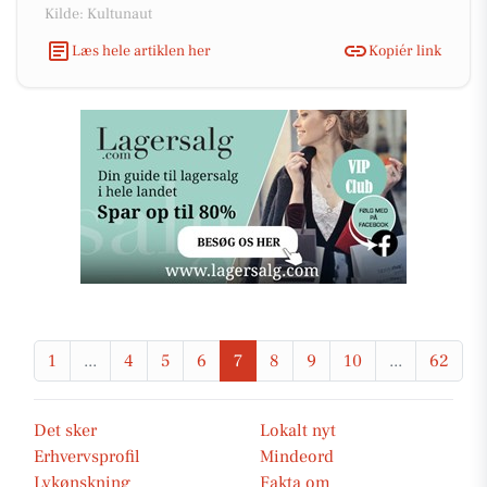
Kilde: Kultunaut
Læs hele artiklen her
Kopiér link
1
...
4
5
6
7
8
9
10
...
62
Det sker
Lokalt nyt
Erhvervsprofil
Mindeord
Lykønskning
Fakta om