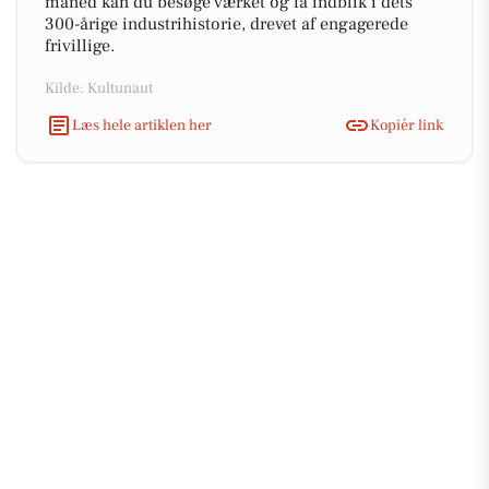
måned kan du besøge værket og få indblik i dets
300-årige industrihistorie, drevet af engagerede
frivillige.
Kilde: Kultunaut
Læs hele artiklen her
Kopiér link