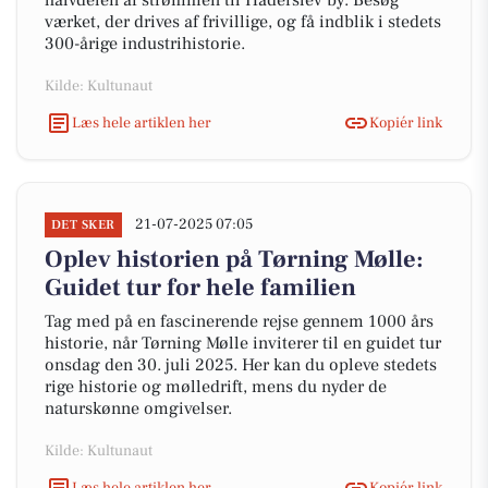
halvdelen af strømmen til Haderslev by. Besøg
værket, der drives af frivillige, og få indblik i stedets
300-årige industrihistorie.
Kilde: Kultunaut
Læs hele artiklen her
Kopiér link
21-07-2025 07:05
DET SKER
Oplev historien på Tørning Mølle:
Guidet tur for hele familien
Tag med på en fascinerende rejse gennem 1000 års
historie, når Tørning Mølle inviterer til en guidet tur
onsdag den 30. juli 2025. Her kan du opleve stedets
rige historie og mølledrift, mens du nyder de
naturskønne omgivelser.
Kilde: Kultunaut
Læs hele artiklen her
Kopiér link