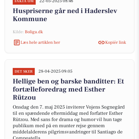
22-05-2025 08:46
FAKTA OM
Huspriserne går ned i Haderslev
Kommune
Kilde:
Boliga.dk
Læs hele artiklen her
Kopiér link
28-04-2025 09:05
DET SKER
Hellige ben og barske banditter: Et
fortælleforedrag med Esther
Rützou
Onsdag den 7. maj 2025 inviterer Vojens Sognegård
til en spændende eftermiddag med forfatter Esther
Rützou. Med sans for drama og humor vil hun tage
publikum med på en munter rejse gennem
middelalderens pilgrimsvandringer til Santiago de
Compostella.