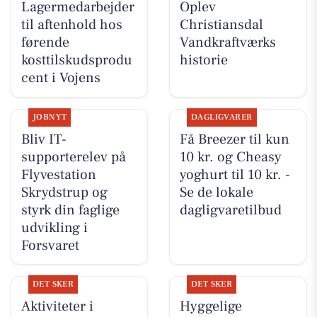
Lagermedarbejder
Oplev
til aftenhold hos
Christiansdal
førende
Vandkraftværks
kosttilskudsprodu
historie
cent i Vojens
JOBNYT
DAGLIGVARER
Bliv IT-
Få Breezer til kun
supporterelev på
10 kr. og Cheasy
Flyvestation
yoghurt til 10 kr. -
Skrydstrup og
Se de lokale
styrk din faglige
dagligvaretilbud
udvikling i
Forsvaret
DET SKER
DET SKER
Aktiviteter i
Hyggelige