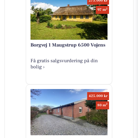
275.000 kr
2
97 m
Borgvej 1 Maugstrup 6500 Vojens
Få gratis salgsvurdering på din
bolig ›
425.000 kr
2
80 m