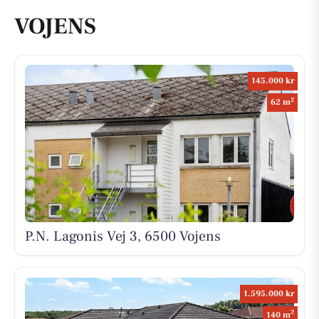
VOJENS
145.000 kr
2
62 m
P.N. Lagonis Vej 3, 6500 Vojens
1.595.000 kr
2
140 m