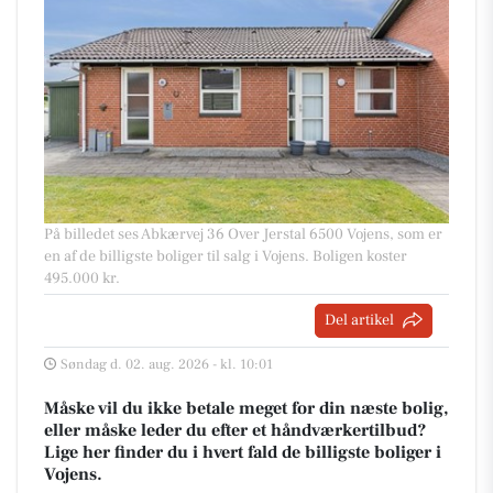
På billedet ses Abkærvej 36 Over Jerstal 6500 Vojens, som er
en af de billigste boliger til salg i Vojens. Boligen koster
495.000 kr.
Del artikel
Søndag d. 02. aug. 2026 - kl. 10:01
Måske vil du ikke betale meget for din næste bolig,
eller måske leder du efter et håndværkertilbud?
Lige her finder du i hvert fald de billigste boliger i
Vojens.