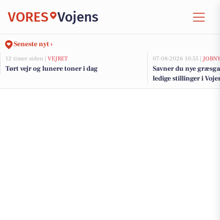
VORES
Vojens
Seneste nyt ›
12 timer siden |
VEJRET
07-08-2026 10:55 |
JOBN
Tørt vejr og lunere toner i dag
Savner du nye græsga
ledige stillinger i Vo