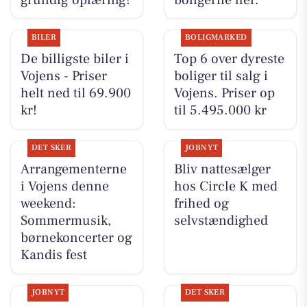
BILER
BOLIGMARKED
De billigste biler i
Top 6 over dyreste
Vojens - Priser
boliger til salg i
helt ned til 69.900
Vojens. Priser op
kr!
til 5.495.000 kr
DET SKER
JOBNYT
Arrangementerne
Bliv nattesælger
i Vojens denne
hos Circle K med
weekend:
frihed og
Sommermusik,
selvstændighed
børnekoncerter og
Kandis fest
JOBNYT
DET SKER