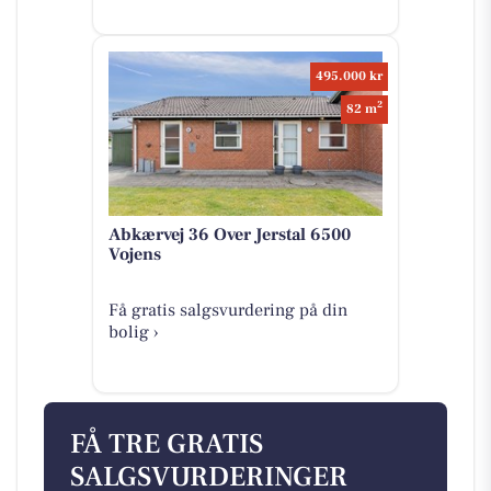
495.000 kr
2
82 m
Abkærvej 36 Over Jerstal 6500
Vojens
Få gratis salgsvurdering på din
bolig ›
FÅ TRE GRATIS
SALGSVURDERINGER