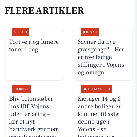
FLERE ARTIKLER
VEJRET
JOBNYT
Tørt vejr og lunere
Savner du nye
toner i dag
græsgange? - Her
er nye ledige
stillinger i Vojens
og omegn
JOBNYT
BOLIGMARKED
Bliv betonstøber
Kærager 14 og 2
hos IBF Vojens
andre boliger er
uden erfaring –
kommet til salg
lær et nyt
denne uge i
håndværk gennem
Vojens - se
grundig oplæring!
boligerne her.