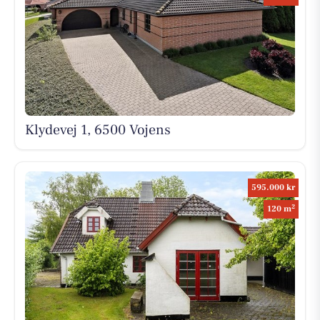
Klydevej 1, 6500 Vojens
595.000 kr
2
120 m