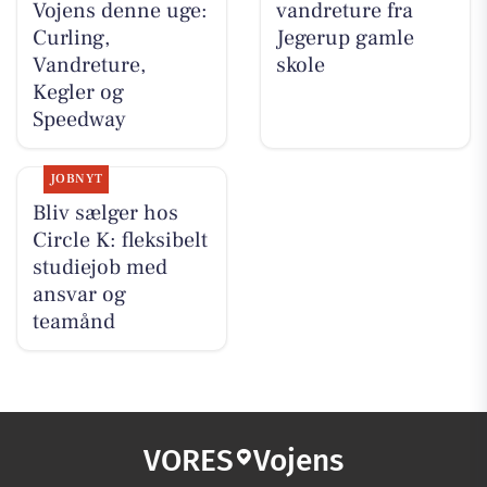
Vojens denne uge:
vandreture fra
Curling,
Jegerup gamle
Vandreture,
skole
Kegler og
Speedway
JOBNYT
Bliv sælger hos
Circle K: fleksibelt
studiejob med
ansvar og
teamånd
VORES
Vojens