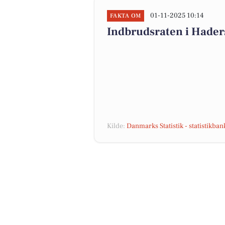
01-11-2025 10:14
FAKTA OM
Indbrudsraten i Hade
Kilde:
Danmarks Statistik - statistikba