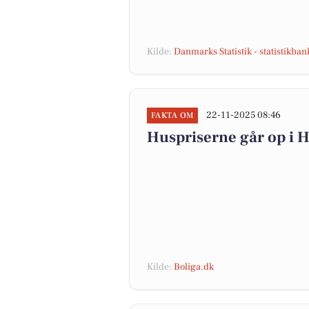
Kilde:
Danmarks Statistik - statistikba
22-11-2025 08:46
FAKTA OM
Huspriserne går op i
Kilde:
Boliga.dk