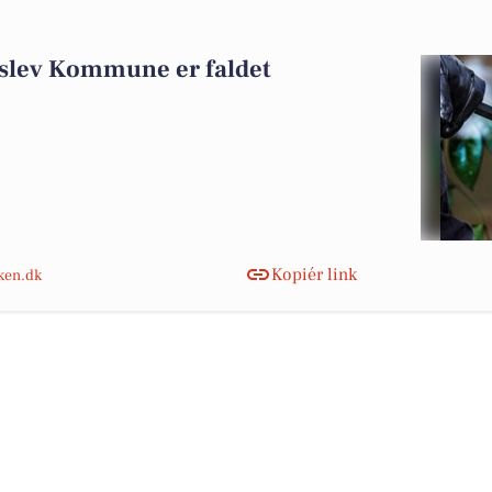
rslev Kommune er faldet
Kopiér link
nken.dk