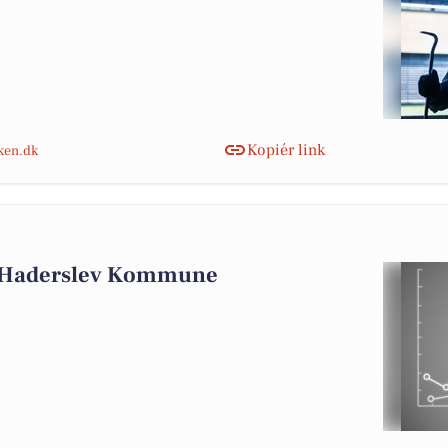
Kopiér link
nken.dk
i Haderslev Kommune