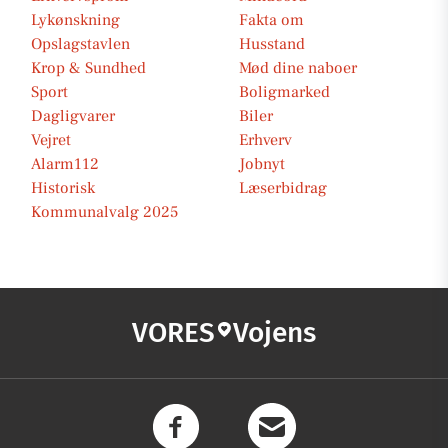
Lykønskning
Fakta om
Opslagstavlen
Husstand
Krop & Sundhed
Mød dine naboer
Sport
Boligmarked
Dagligvarer
Biler
Vejret
Erhverv
Alarm112
Jobnyt
Historisk
Læserbidrag
Kommunalvalg 2025
VORES
Vojens