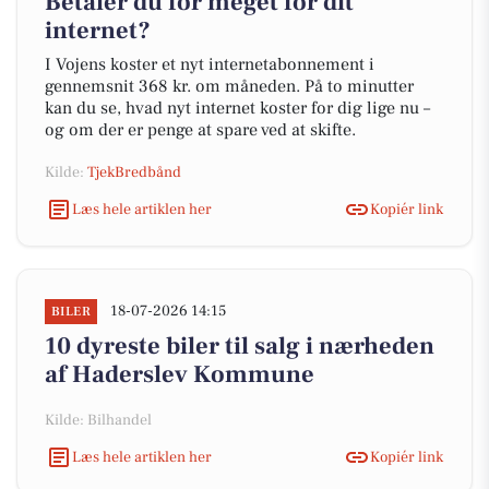
Betaler du for meget for dit
internet?
I Vojens koster et nyt internetabonnement i
gennemsnit 368 kr. om måneden. På to minutter
kan du se, hvad nyt internet koster for dig lige nu –
og om der er penge at spare ved at skifte.
Kilde:
TjekBredbånd
Læs hele artiklen her
Kopiér link
18-07-2026 14:15
BILER
10 dyreste biler til salg i nærheden
af Haderslev Kommune
Kilde: Bilhandel
Læs hele artiklen her
Kopiér link