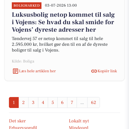
03-07-2026 13:00
BOLIGMARKED
Luksusbolig netop kommet til salg
i Vojens: Se hvad du skal smide for
Vojens’ dyreste adresser her
Tøndervej 57 er netop kommet til salg til hele
2.595.000 kr, hvilket gør den til en af de dyreste
boliger til salg i Vojens.
Kilde: Boliga
Læs hele artiklen her
Kopiér link
1
2
3
4
5
6
7
...
62
Det sker
Lokalt nyt
Erhvervsprofil
Mindeord