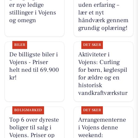
er nye ledige
uden erfaring –
stillinger i Vojens
lær et nyt
og omegn
håndværk gennem
grundig oplæring!
BILER
DET SKER
De billigste biler i
Aktiviteter i
Vojens - Priser
Vojens: Curling
helt ned til 69.900
for børn, keglespil
kr!
for ældre og en
historisk
vandkraftværkstur
BOLIGMARKED
DET SKER
Top 6 over dyreste
Arrangementerne
boliger til salg i
i Vojens denne
Vojens. Priser op
weekend: