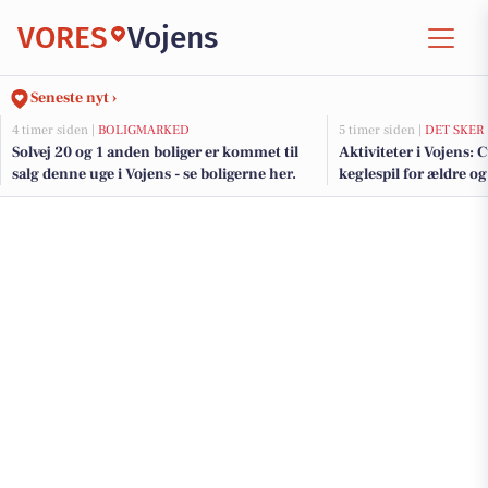
VORES
Vojens
Seneste nyt ›
4 timer siden |
BOLIGMARKED
5 timer siden |
DET SKER
Solvej 20 og 1 anden boliger er kommet til
Aktiviteter i Vojens: 
salg denne uge i Vojens - se boligerne her.
keglespil for ældre og
vandkraftværkstur