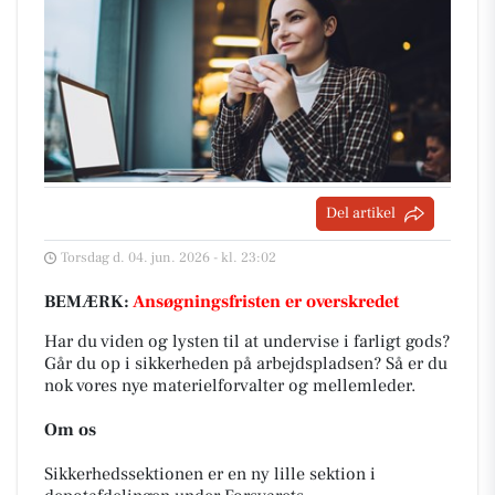
Del artikel
Torsdag d. 04. jun. 2026 - kl. 23:02
BEMÆRK:
Ansøgningsfristen er overskredet
Har du viden og lysten til at undervise i farligt gods?
Går du op i sikkerheden på arbejdspladsen? Så er du
nok vores nye materielforvalter og mellemleder.
Om os
Sikkerhedssektionen er en ny lille sektion i