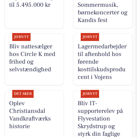
til 5.495.000 kr
Sommermusik,
børnekoncerter og
Kandis fest
JOBNYT
JOBNYT
Bliv nattesælger
Lagermedarbejder
hos Circle K med
til aftenhold hos
frihed og
førende
selvstændighed
kosttilskudsprodu
cent i Vojens
DET SKER
JOBNYT
Oplev
Bliv IT-
Christiansdal
supporterelev på
Vandkraftværks
Flyvestation
historie
Skrydstrup og
styrk din faglige