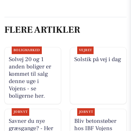
FLERE ARTIKLER
BOLIGMARKED
VEJRET
Solvej 20 og 1
Solstik på vej i dag
anden boliger er
kommet til salg
denne uge i
Vojens - se
boligerne her.
JOBNYT
JOBNYT
Savner du nye
Bliv betonstøber
græsgange? - Her
hos IBF Vojens