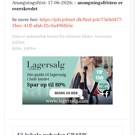
Ansøgningsfrist: 17-06-2026;
- ansøgningsfristen er
overskredet
Se mere her:
https://job.jobnet.dk/find-job/75d4d477-
3bec-41ff-afab-f2c0a49fdb5e
Data er automatisk hentet fra eksterne kilder, herunder
JobNet.
Kilde: JobNet