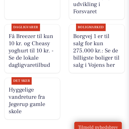
udvikling i
Forsvaret
DAGLIGVARER
BOLIGMARKED
Få Breezer til kun
Borgvej 1 er til
10 kr. og Cheasy
salg for kun
yoghurt til 10 kr. -
275.000 kr.: Se de
Se de lokale
billigste boliger til
dagligvaretilbud
salg i Vojens her
DET SKER
Hyggelige
vandreture fra
Jegerup gamle
skole
Tilmeld nyhedsbrev