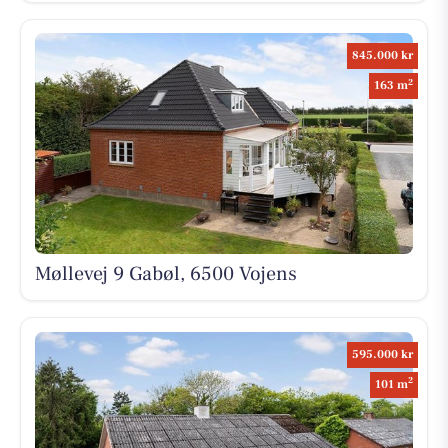
845.000 kr
2
163 m
Møllevej 9 Gabøl, 6500 Vojens
595.000 kr
2
101 m