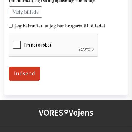
(bredformat), og i så høj opløsning som muligt
Vælg billede
Jeg bekræfter, at jeg har brugsret til billedet
Indsend
VORES
Vojens