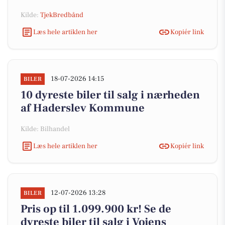
Kilde:
TjekBredbånd
Læs hele artiklen her
Kopiér link
18-07-2026 14:15
BILER
10 dyreste biler til salg i nærheden
af Haderslev Kommune
Kilde: Bilhandel
Læs hele artiklen her
Kopiér link
12-07-2026 13:28
BILER
Pris op til 1.099.900 kr! Se de
dyreste biler til salg i Vojens