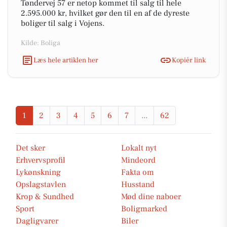
Tøndervej 57 er netop kommet til salg til hele
2.595.000 kr, hvilket gør den til en af de dyreste
boliger til salg i Vojens.
Kilde: Boliga
Læs hele artiklen her
Kopiér link
1
2
3
4
5
6
7
...
62
Det sker
Lokalt nyt
Erhvervsprofil
Mindeord
Lykønskning
Fakta om
Opslagstavlen
Husstand
Krop & Sundhed
Mød dine naboer
Sport
Boligmarked
Dagligvarer
Biler