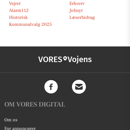
Vejret
Erhverv
Alarm112
Jobnyt
Historisk
Læserbidrag
Kommunalvalg 2025
VORES
Vojens
OM VORES DIGITAL
Om os
For annoncører