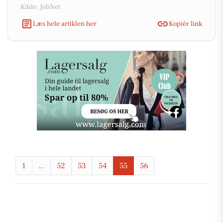
Kilde: JobNet
Læs hele artiklen her
Kopiér link
1
...
52
53
54
55
56