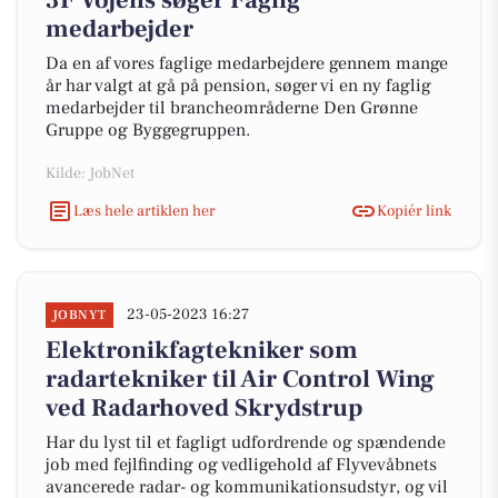
3F Vojens søger Faglig
medarbejder
Da en af vores faglige medarbejdere gennem mange
år har valgt at gå på pension, søger vi en ny faglig
medarbejder til brancheområderne Den Grønne
Gruppe og Byggegruppen.
Kilde: JobNet
Læs hele artiklen her
Kopiér link
23-05-2023 16:27
JOBNYT
Elektronikfagtekniker som
radartekniker til Air Control Wing
ved Radarhoved Skrydstrup
Har du lyst til et fagligt udfordrende og spændende
job med fejlfinding og vedligehold af Flyvevåbnets
avancerede radar- og kommunikationsudstyr, og vil