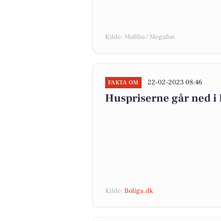
Kilde: Mofibo / Megafon
22-02-2023 08:46
FAKTA OM
Huspriserne går ned 
Kilde:
Boliga.dk