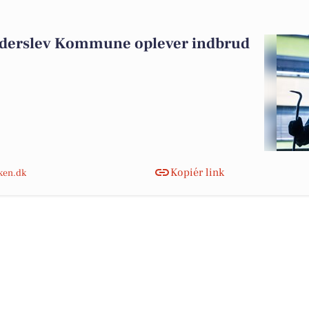
aderslev Kommune oplever indbrud
Kopiér link
nken.dk