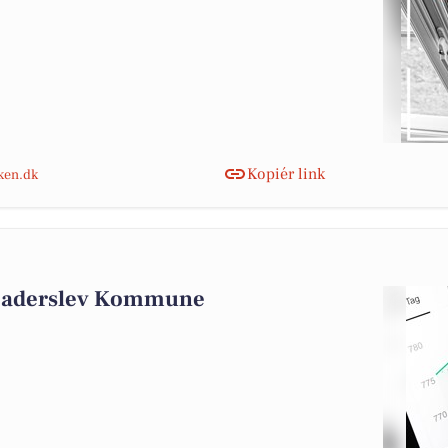
Kopiér link
nken.dk
 Haderslev Kommune