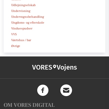
Udlejningselskab
Undervisning
Undervognsbehandling
Ungdoms- og efterskole
Vinduespudser
VVS
Værtshus / bar
Øvrige
VORES
Vojens
OM VORES DIGITAL