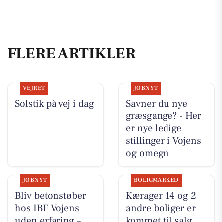
FLERE ARTIKLER
VEJRET
JOBNYT
Solstik på vej i dag
Savner du nye
græsgange? - Her
er nye ledige
stillinger i Vojens
og omegn
JOBNYT
BOLIGMARKED
Bliv betonstøber
Kærager 14 og 2
hos IBF Vojens
andre boliger er
uden erfaring –
kommet til salg