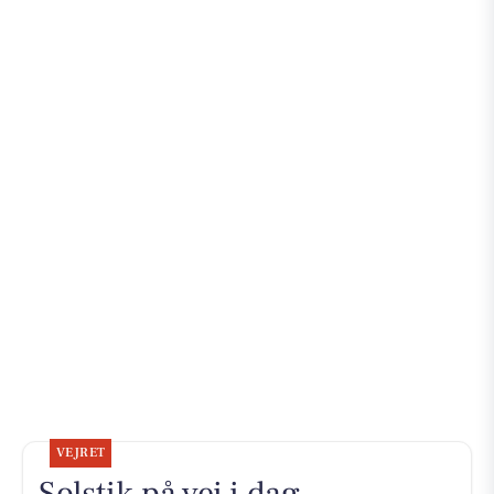
VEJRET
Solstik på vej i dag