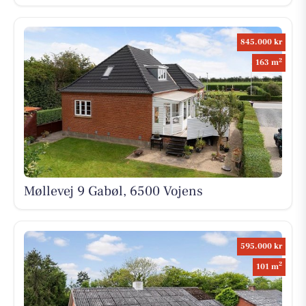
845.000 kr
2
163 m
Møllevej 9 Gabøl, 6500 Vojens
595.000 kr
2
101 m