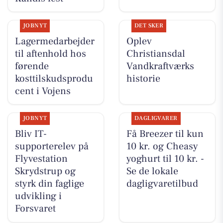
JOBNYT
DET SKER
Lagermedarbejder
Oplev
til aftenhold hos
Christiansdal
førende
Vandkraftværks
kosttilskudsprodu
historie
cent i Vojens
JOBNYT
DAGLIGVARER
Bliv IT-
Få Breezer til kun
supporterelev på
10 kr. og Cheasy
Flyvestation
yoghurt til 10 kr. -
Skrydstrup og
Se de lokale
styrk din faglige
dagligvaretilbud
udvikling i
Forsvaret