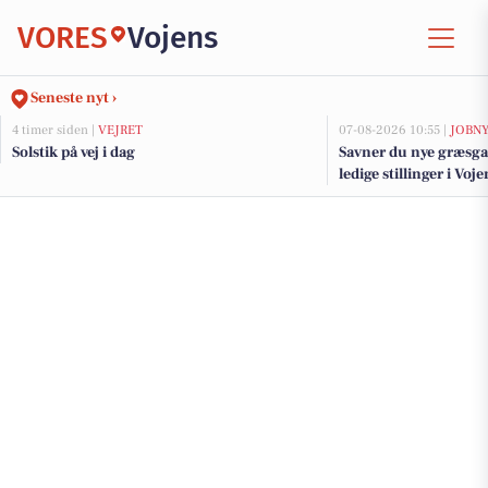
VORES
Vojens
Seneste nyt ›
4 timer siden |
VEJRET
07-08-2026 10:55 |
JOBN
Solstik på vej i dag
Savner du nye græsga
ledige stillinger i Vo