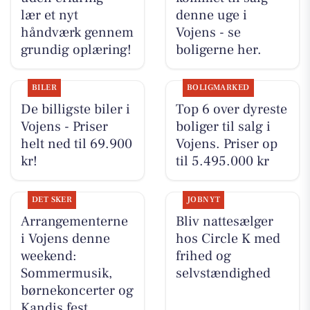
lær et nyt
denne uge i
håndværk gennem
Vojens - se
grundig oplæring!
boligerne her.
BILER
BOLIGMARKED
De billigste biler i
Top 6 over dyreste
Vojens - Priser
boliger til salg i
helt ned til 69.900
Vojens. Priser op
kr!
til 5.495.000 kr
DET SKER
JOBNYT
Arrangementerne
Bliv nattesælger
i Vojens denne
hos Circle K med
weekend:
frihed og
Sommermusik,
selvstændighed
børnekoncerter og
Kandis fest