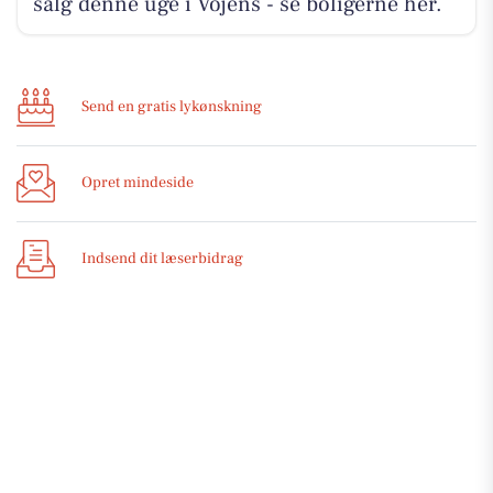
salg denne uge i Vojens - se boligerne her.
Send en gratis lykønskning
Opret mindeside
Indsend dit læserbidrag