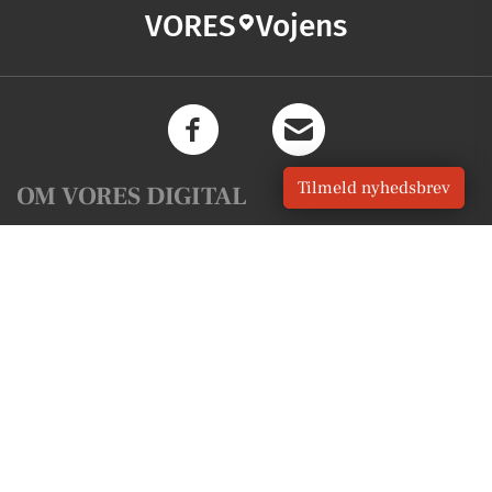
VORES
Vojens
Tilmeld nyhedsbrev
OM VORES DIGITAL
Om os
For annoncører
Vilkår og Privatlivspolitik
Kontakt VORES Digital
Administrer samtykke
GENVEJE