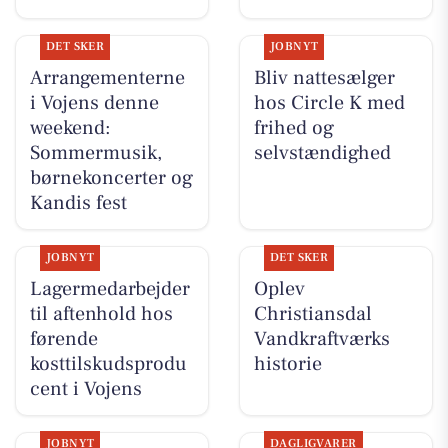
DET SKER
JOBNYT
Arrangementerne
Bliv nattesælger
i Vojens denne
hos Circle K med
weekend:
frihed og
Sommermusik,
selvstændighed
børnekoncerter og
Kandis fest
JOBNYT
DET SKER
Lagermedarbejder
Oplev
til aftenhold hos
Christiansdal
førende
Vandkraftværks
kosttilskudsprodu
historie
cent i Vojens
JOBNYT
DAGLIGVARER