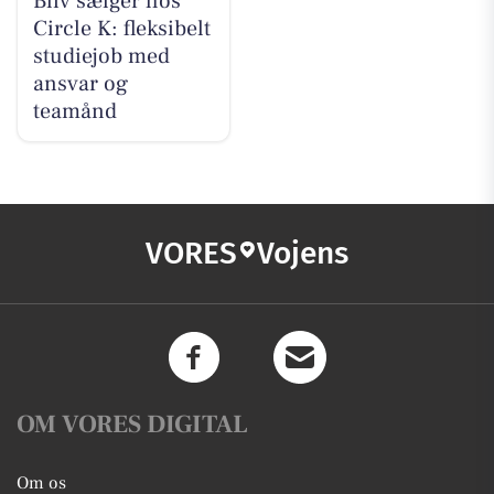
Bliv sælger hos
Circle K: fleksibelt
studiejob med
ansvar og
teamånd
VORES
Vojens
OM VORES DIGITAL
Om os