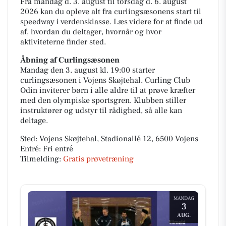
Fra mandag d. 3. august til torsdag d. 6. august
2026 kan du opleve alt fra curlingsæsonens start til
speedway i verdensklasse. Læs videre for at finde ud
af, hvordan du deltager, hvornår og hvor
aktiviteterne finder sted.
Åbning af Curlingsæsonen
Mandag den 3. august kl. 19:00 starter
curlingsæsonen i Vojens Skøjtehal. Curling Club
Odin inviterer børn i alle aldre til at prøve kræfter
med den olympiske sportsgren. Klubben stiller
instruktører og udstyr til rådighed, så alle kan
deltage.
Sted: Vojens Skøjtehal, Stadionallé 12, 6500 Vojens
Entré: Fri entré
Tilmelding:
Gratis prøvetræning
MANDAG
3
AUG.