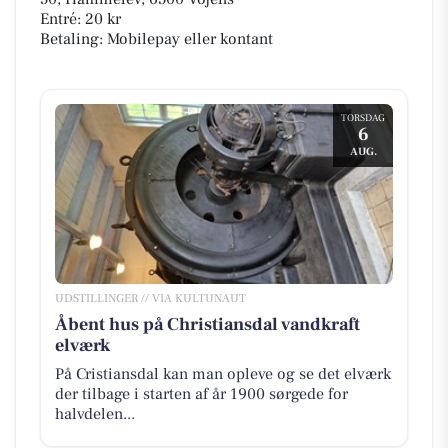
Entré: 20 kr
Betaling: Mobilepay eller kontant
TORSDAG
6
AUG.
UDSTILLINGER // VIA KULTUNAUT
Åbent hus på Christiansdal vandkraft
elværk
På Cristiansdal kan man opleve og se det elværk
der tilbage i starten af år 1900 sørgede for
halvdelen...