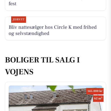
fest
JOBNYT
Bliv nattesælger hos Circle K med frihed
og selvstændighed
BOLIGER TIL SALG I
VOJENS
145.000 kr
2
62 m