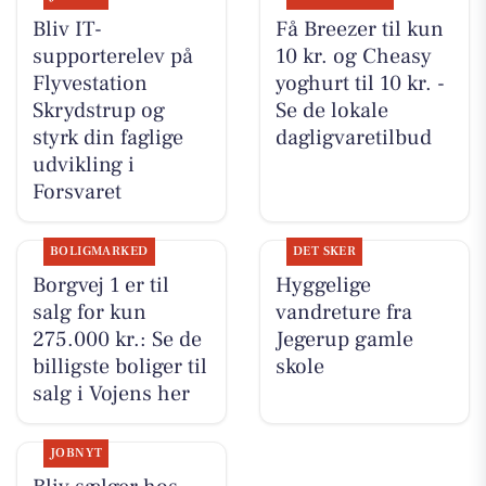
Bliv IT-
Få Breezer til kun
supporterelev på
10 kr. og Cheasy
Flyvestation
yoghurt til 10 kr. -
Skrydstrup og
Se de lokale
styrk din faglige
dagligvaretilbud
udvikling i
Forsvaret
BOLIGMARKED
DET SKER
Borgvej 1 er til
Hyggelige
salg for kun
vandreture fra
275.000 kr.: Se de
Jegerup gamle
billigste boliger til
skole
salg i Vojens her
JOBNYT