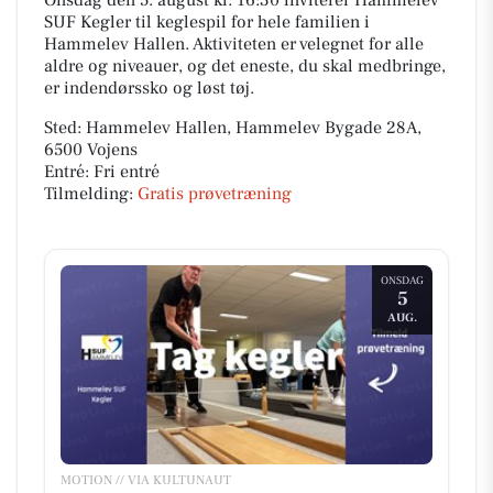
Onsdag den 5. august kl. 16:30 inviterer Hammelev
SUF Kegler til keglespil for hele familien i
Hammelev Hallen. Aktiviteten er velegnet for alle
aldre og niveauer, og det eneste, du skal medbringe,
er indendørssko og løst tøj.
Sted: Hammelev Hallen, Hammelev Bygade 28A,
6500 Vojens
Entré: Fri entré
Tilmelding:
Gratis prøvetræning
ONSDAG
5
AUG.
MOTION // VIA KULTUNAUT