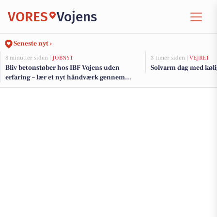
VORES
Vojens
Seneste nyt ›
8 minutter siden |
JOBNYT
3 timer siden |
VEJRET
Bliv betonstøber hos IBF Vojens uden
Solvarm dag med kølig
erfaring – lær et nyt håndværk gennem
grundig oplæring!