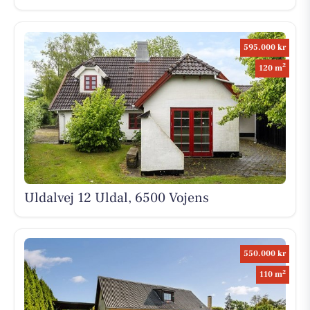
595.000 kr
2
120 m
Uldalvej 12 Uldal, 6500 Vojens
550.000 kr
2
110 m