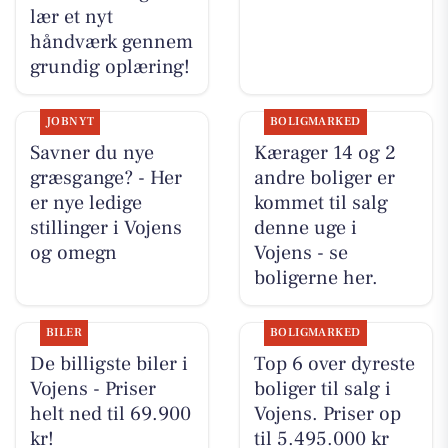
lær et nyt
håndværk gennem
grundig oplæring!
JOBNYT
BOLIGMARKED
Savner du nye
Kærager 14 og 2
græsgange? - Her
andre boliger er
er nye ledige
kommet til salg
stillinger i Vojens
denne uge i
og omegn
Vojens - se
boligerne her.
BILER
BOLIGMARKED
De billigste biler i
Top 6 over dyreste
Vojens - Priser
boliger til salg i
helt ned til 69.900
Vojens. Priser op
kr!
til 5.495.000 kr