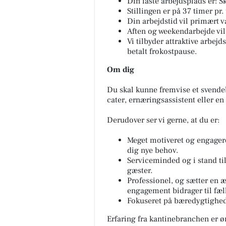
Din faste arbejdsplads er: S
Stillingen er på 37 timer pr.
Din arbejdstid vil primært 
Aften og weekendarbejde vi
Vi tilbyder attraktive arbej
betalt frokostpause.
Om dig
Du skal kunne fremvise et svend
cater, ernæringsassistent eller e
Derudover ser vi gerne, at du er:
Meget motiveret og engagerer
dig nye behov.
Serviceminded og i stand til
gæster.
Professionel, og sætter en æ
engagement bidrager til fæl
Fokuseret på bæredygtighed o
Erfaring fra kantinebranchen er ø