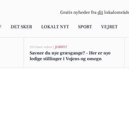
Gratis nyheder fra
dit
lokalområde
V
DET SKER
LOKALT NYT
SPORT
VEJRET
20 timer siden |
JOBNYT
Savner du nye græsgange? - Her er nye
ledige stillinger i Vojens og omegn