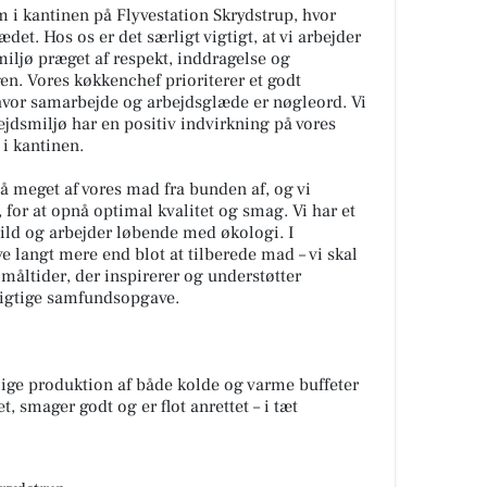
am i kantinen på Flyvestation Skrydstrup, hvor
det. Hos os er det særligt vigtigt, at vi arbejder
iljø præget af respekt, inddragelse og
n. Vores køkkenchef prioriterer et godt
g hvor samarbejde og arbejdsglæde er nøgleord. Vi
ejdsmiljø har en positiv indvirkning på vores
 i kantinen.
 så meget af vores mad fra bunden af, og vi
, for at opnå optimal kvalitet og smag. Vi har et
ild og arbejder løbende med økologi. I
e langt mere end blot at tilberede mad – vi skal
måltider, der inspirerer og understøtter
vigtige samfundsopgave.
lige produktion af både kolde og varme buffeter
t, smager godt og er flot anrettet – i tæt