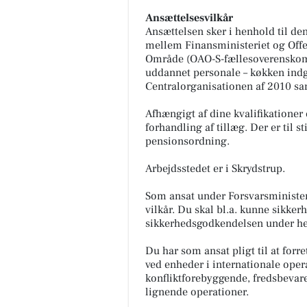
Ansættelsesvilkår
Ansættelsen sker i henhold til d
mellem Finansministeriet og Offen
Område (OAO-S-fællesoverenskomst
uddannet personale – køkken indg
Centralorganisationen af 2010 sa
Afhængigt af dine kvalifikationer
forhandling af tillæg. Der er til s
pensionsordning.
Arbejdsstedet er i Skrydstrup.
Som ansat under Forsvarsminister
vilkår. Du skal bl.a. kunne sikk
sikkerhedsgodkendelsen under hel
Du har som ansat pligt til at forr
ved enheder i internationale oper
konfliktforebyggende, fredsbeva
lignende operationer.