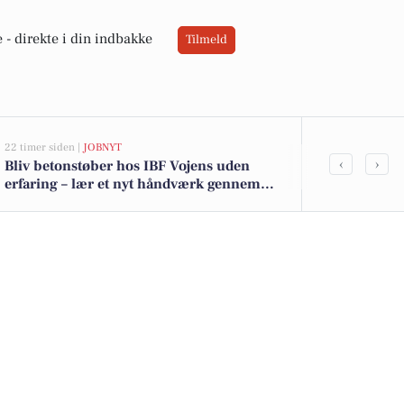
 -
direkte i din indbakke
Tilmeld
22 timer siden |
JOBNYT
05-08-2026 13:01
‹
›
Bliv betonstøber hos IBF Vojens uden
Kærager 14 
erfaring – lær et nyt håndværk gennem
til salg denn
grundig oplæring!
her.