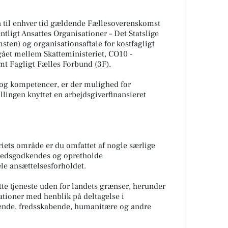
en til enhver tid gældende Fællesoverenskomst
tligt Ansattes Organisationer – Det Statslige
en) og organisationsaftale for kostfagligt
ået mellem Skatteministeriet, CO10 -
mt Fagligt Fælles Forbund (3F).
 og kompetencer, er der mulighed for
tillingen knyttet en arbejdsgiverfinansieret
iets område er du omfattet af nogle særlige
erhedsgodkendes og opretholde
e ansættelsesforholdet.
ette tjeneste uden for landets grænser, herunder
ationer med henblik på deltagelse i
rende, fredsskabende, humanitære og andre