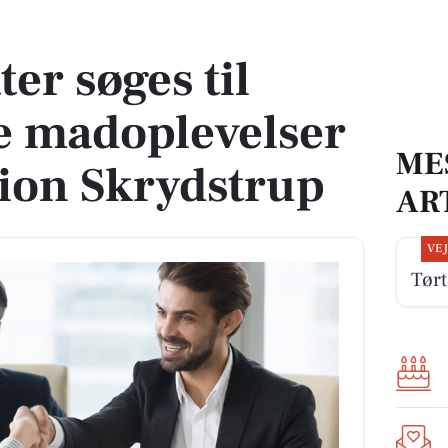
madoplevelser på Flyvestation Skrydstrup
ter søges til
e madoplevelser
ME
tion Skrydstrup
AR
VE
Tørt