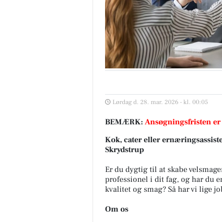
Lørdag d. 28. mar. 2026 - kl. 00:05
BEMÆRK:
Ansøgningsfristen er
Kok, cater eller ernæringsassiste
Skrydstrup
Er du dygtig til at skabe velsma
professionel i dit fag, og har du e
kvalitet og smag? Så har vi lige jo
Om os