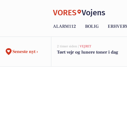
VORES
Vojens
ALARM112
BOLIG
ERHVER
2 timer siden |
VEJRET
Seneste nyt ›
Tørt vejr og lunere toner i dag