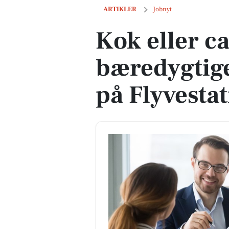
Kok eller cater søges til bæredygtige 
ARTIKLER
Jobnyt
Kok eller ca
bæredygtig
på Flyvesta