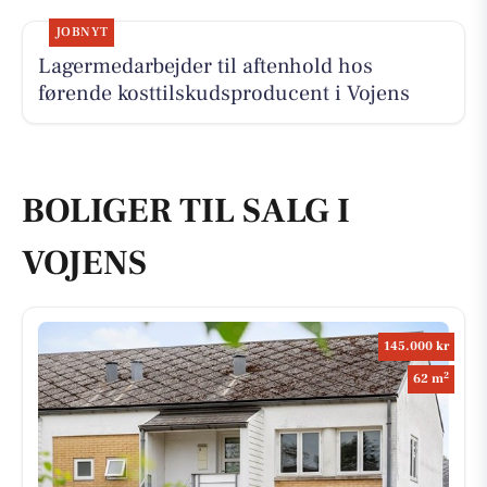
JOBNYT
Lagermedarbejder til aftenhold hos
førende kosttilskudsproducent i Vojens
BOLIGER TIL SALG I
VOJENS
145.000 kr
2
62 m