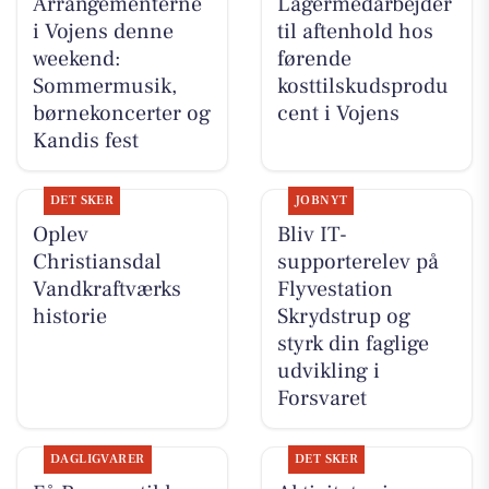
Arrangementerne
Lagermedarbejder
i Vojens denne
til aftenhold hos
weekend:
førende
Sommermusik,
kosttilskudsprodu
børnekoncerter og
cent i Vojens
Kandis fest
DET SKER
JOBNYT
Oplev
Bliv IT-
Christiansdal
supporterelev på
Vandkraftværks
Flyvestation
historie
Skrydstrup og
styrk din faglige
udvikling i
Forsvaret
DAGLIGVARER
DET SKER