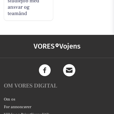
studiejob med
ansvar og
teamånd
VORES
Vojens
OM VORES DIGITAL
Om os
For annoncører