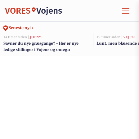
VORES
Vojens
Seneste nyt ›
14 timer siden |
JOBNYT
19 timer siden |
VEJRET
Savner du nye græsgange? - Her er nye
Lunt, men blæsende 
ledige stillinger i Vojens og omegn