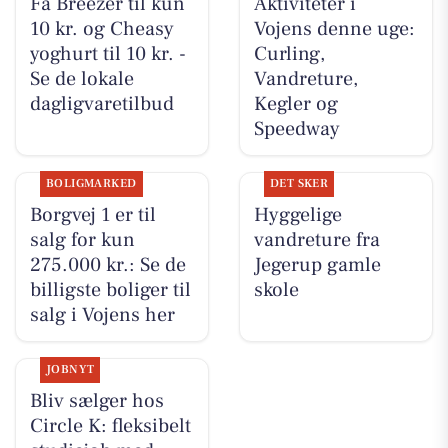
Få Breezer til kun
Aktiviteter i
10 kr. og Cheasy
Vojens denne uge:
yoghurt til 10 kr. -
Curling,
Se de lokale
Vandreture,
dagligvaretilbud
Kegler og
Speedway
BOLIGMARKED
DET SKER
Borgvej 1 er til
Hyggelige
salg for kun
vandreture fra
275.000 kr.: Se de
Jegerup gamle
billigste boliger til
skole
salg i Vojens her
JOBNYT
Bliv sælger hos
Circle K: fleksibelt