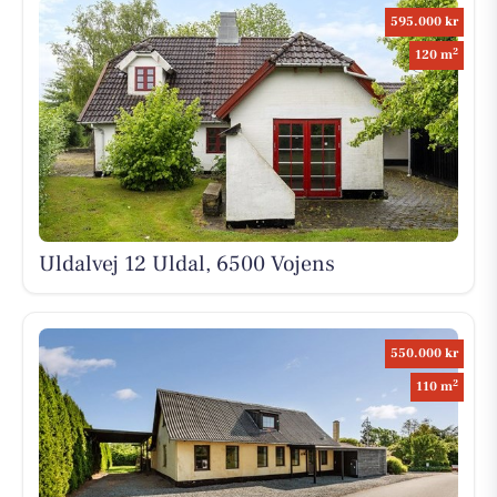
595.000 kr
2
120 m
Uldalvej 12 Uldal, 6500 Vojens
550.000 kr
2
110 m