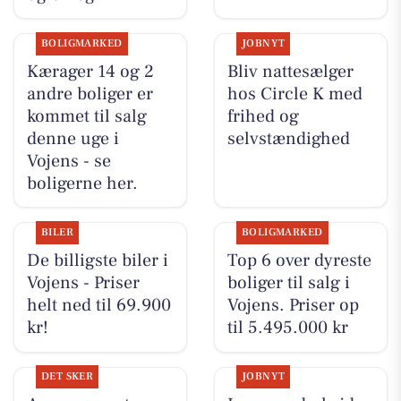
BOLIGMARKED
JOBNYT
Kærager 14 og 2
Bliv nattesælger
andre boliger er
hos Circle K med
kommet til salg
frihed og
denne uge i
selvstændighed
Vojens - se
boligerne her.
BILER
BOLIGMARKED
De billigste biler i
Top 6 over dyreste
Vojens - Priser
boliger til salg i
helt ned til 69.900
Vojens. Priser op
kr!
til 5.495.000 kr
DET SKER
JOBNYT