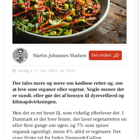
Martin Johannes Madsen
Del artikel
Lørdag d. 17. dec. 2022 - kl. 10:01
Der tales mere og mere om kødløse retter og, om
at leve som veganer eller vegetar. Nogle mener det
er sundt, eller gør det af hensyn til dyrevelfærd og
klimapåvirkningen.
Men det er ret beset få, som virkelig efterlever det. I
Danmark er det hver femte, der laver vegetarretter en
eller flere gange om ugen, og 7% som spiser
vegansk ugentligt, mens 4% altid er vegetarer. Det
viser friske tal fra Index Danmark/Gallup.