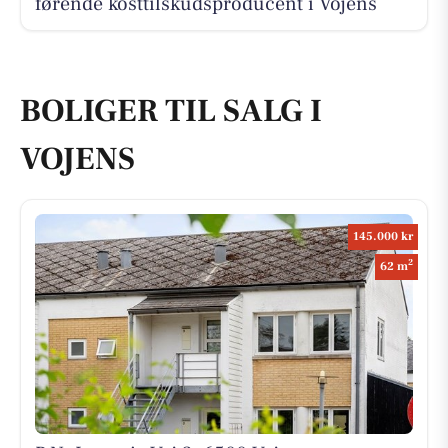
førende kosttilskudsproducent i Vojens
BOLIGER TIL SALG I
VOJENS
145.000 kr
2
62 m