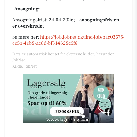
-Ansøgning:
Ansøgningsfrist: 24-04-2026;
- ansøgningsfristen
er overskredet
Se mere her:
https://job.jobnet.dk/find-job/bac03575-
cc5b-4cb8-ac8d-bf314628c5f8
Data er automatisk hentet fra eksterne kilder, herunder
JobNet.
Kilde: JobNet