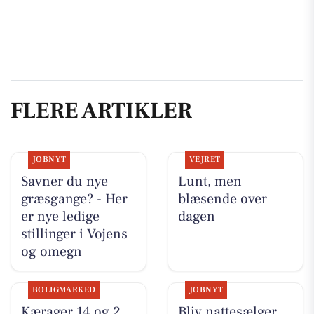
FLERE ARTIKLER
JOBNYT
VEJRET
Savner du nye
Lunt, men
græsgange? - Her
blæsende over
er nye ledige
dagen
stillinger i Vojens
og omegn
BOLIGMARKED
JOBNYT
Kærager 14 og 2
Bliv nattesælger