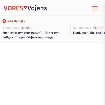
VORES
Vojens
Seneste nyt ›
4 timer siden |
JOBNYT
10 timer siden |
VEJRET
Savner du nye græsgange? - Her er nye
Lunt, men blæsende 
ledige stillinger i Vojens og omegn