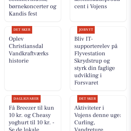
børnekoncerter og
cent i Vojens
Kandis fest
DET SKER
JOBNYT
Oplev
Bliv IT-
Christiansdal
supporterelev på
Vandkraftværks
Flyvestation
historie
Skrydstrup og
styrk din faglige
udvikling i
Forsvaret
DAGLIGVARER
DET SKER
Få Breezer til kun
Aktiviteter i
10 kr. og Cheasy
Vojens denne uge:
yoghurt til 10 kr. -
Curling,
Se de lokale
Vandreture,