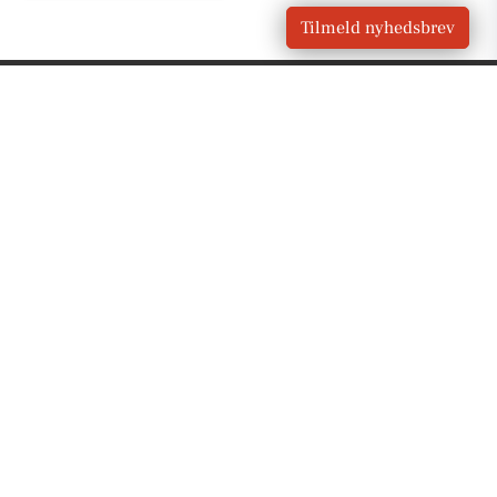
Tilmeld nyhedsbrev
VORES
Vojens
OM VORES DIGITAL
Om os
For annoncører
Vilkår og Privatlivspolitik
Kontakt VORES Digital
Administrer samtykke