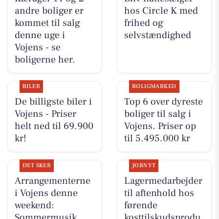
andre boliger er
hos Circle K med
kommet til salg
frihed og
denne uge i
selvstændighed
Vojens - se
boligerne her.
BILER
BOLIGMARKED
De billigste biler i
Top 6 over dyreste
Vojens - Priser
boliger til salg i
helt ned til 69.900
Vojens. Priser op
kr!
til 5.495.000 kr
DET SKER
JOBNYT
Arrangementerne
Lagermedarbejder
i Vojens denne
til aftenhold hos
weekend:
førende
Sommermusik,
kosttilskudsprodu