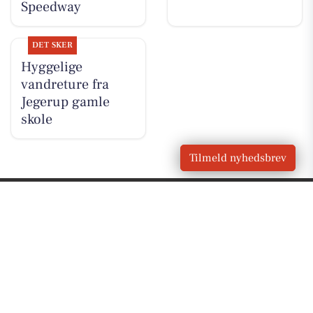
Speedway
DET SKER
Hyggelige
vandreture fra
Jegerup gamle
skole
Tilmeld nyhedsbrev
VORES
Vojens