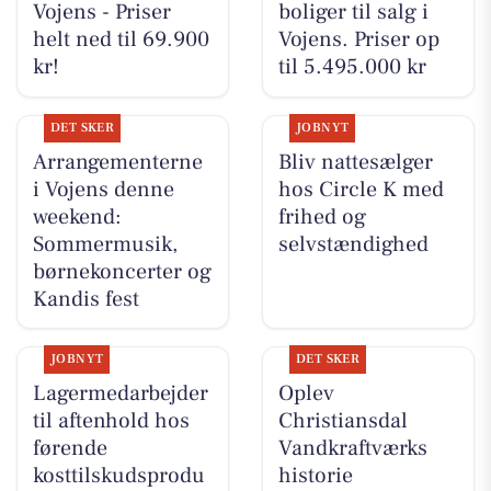
Vojens - Priser
boliger til salg i
helt ned til 69.900
Vojens. Priser op
kr!
til 5.495.000 kr
DET SKER
JOBNYT
Arrangementerne
Bliv nattesælger
i Vojens denne
hos Circle K med
weekend:
frihed og
Sommermusik,
selvstændighed
børnekoncerter og
Kandis fest
JOBNYT
DET SKER
Lagermedarbejder
Oplev
til aftenhold hos
Christiansdal
førende
Vandkraftværks
kosttilskudsprodu
historie