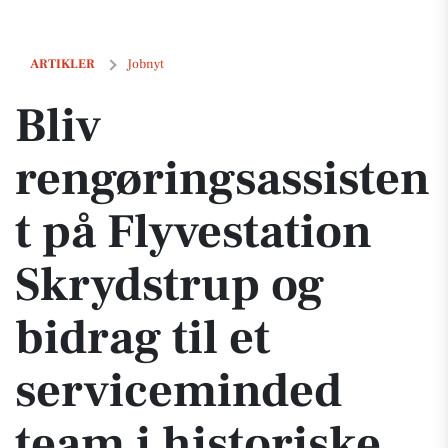
Bliv rengøringsassistent på Flyvestation Skrydstrup og bidrag til et 
ARTIKLER
Jobnyt
Bliv
rengøringsassisten
t på Flyvestation
Skrydstrup og
bidrag til et
serviceminded
team i historiske