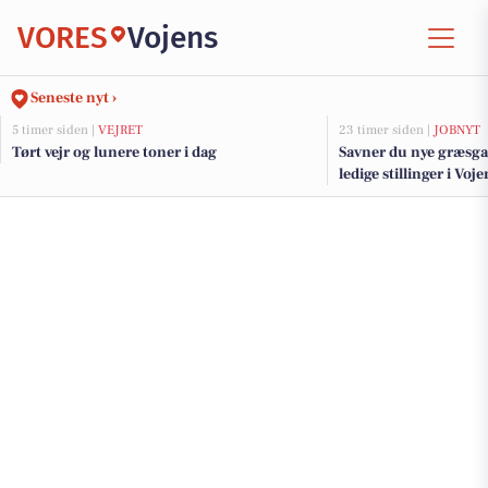
VORES
Vojens
Seneste nyt ›
5 timer siden |
VEJRET
23 timer siden |
JOBNYT
Tørt vejr og lunere toner i dag
Savner du nye græsga
ledige stillinger i Vo