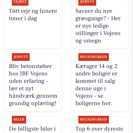
VEJRET
JOBNYT
Tørt vejr og lunere
Savner du nye
toner i dag
græsgange? - Her
er nye ledige
stillinger i Vojens
og omegn
JOBNYT
BOLIGMARKED
Bliv betonstøber
Kærager 14 og 2
hos IBF Vojens
andre boliger er
uden erfaring –
kommet til salg
lær et nyt
denne uge i
håndværk gennem
Vojens - se
grundig oplæring!
boligerne her.
BILER
BOLIGMARKED
De billigste biler i
Top 6 over dyreste