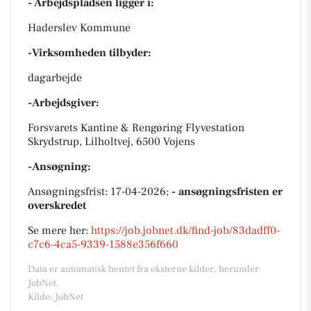
- Arbejdspladsen ligger i:
Haderslev Kommune
-Virksomheden tilbyder:
dagarbejde
-Arbejdsgiver:
Forsvarets Kantine & Rengøring Flyvestation
Skrydstrup, Lilholtvej, 6500 Vojens
-Ansøgning:
Ansøgningsfrist: 17-04-2026;
- ansøgningsfristen er
overskredet
Se mere her:
https://job.jobnet.dk/find-job/83dadff0-
c7c6-4ca5-9339-1588e356f660
Data er automatisk hentet fra eksterne kilder, herunder
JobNet.
Kilde: JobNet