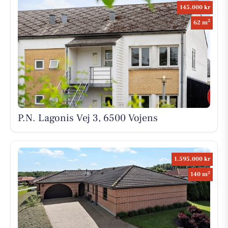
145.000 kr
2
62 m
P.N. Lagonis Vej 3, 6500 Vojens
1.595.000 kr
2
140 m