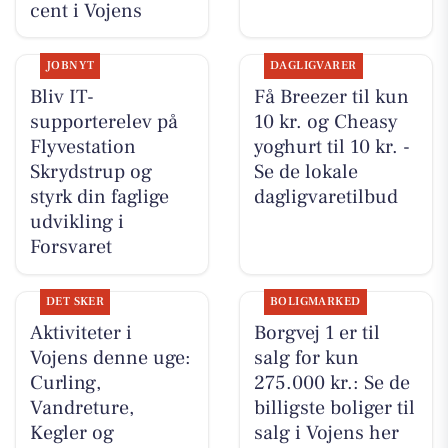
cent i Vojens
JOBNYT
DAGLIGVARER
Bliv IT-
Få Breezer til kun
supporterelev på
10 kr. og Cheasy
Flyvestation
yoghurt til 10 kr. -
Skrydstrup og
Se de lokale
styrk din faglige
dagligvaretilbud
udvikling i
Forsvaret
DET SKER
BOLIGMARKED
Aktiviteter i
Borgvej 1 er til
Vojens denne uge:
salg for kun
Curling,
275.000 kr.: Se de
Vandreture,
billigste boliger til
Kegler og
salg i Vojens her