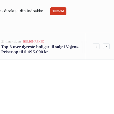
 -
direkte i din indbakke
Tilmeld
21 timer siden |
BOLIGMARKED
05-08-2026 09:0
‹
›
Top 6 over dyreste boliger til salg i Vojens.
Arrangement
Priser op til 5.495.000 kr
weekend: So
og Kandis fe