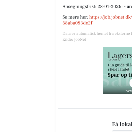
Ansøgningsfrist: 28-01-2026;
- a
Se mere her:
https://job.jobnet.d
68aba083de2f
Data er automatisk hentet fra eksterne 
Kilde: JobNet
Få loka