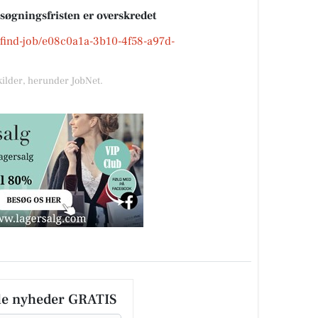
nsøgningsfristen er overskredet
k/find-job/e08c0a1a-3b10-4f58-a97d-
kilder, herunder JobNet.
le nyheder GRATIS