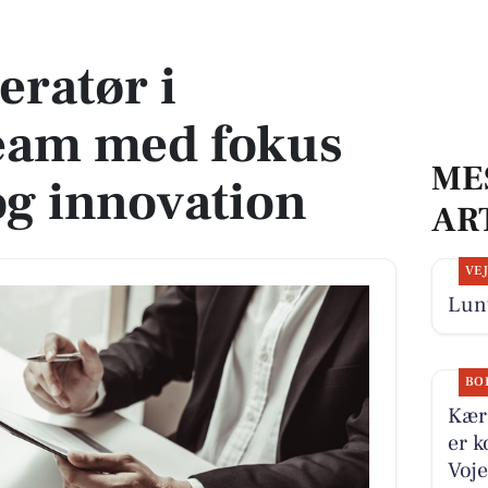
 fokus på kvalitet og innovation
eratør i
eam med fokus
ME
og innovation
AR
VE
Lun
BO
Kæra
er k
Voje