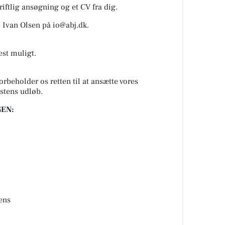
riftlig ansøgning og et CV fra dig.
l Ivan Olsen på
io@abj.dk
.
est muligt.
rbeholder os retten til at ansætte vores
stens udløb.
EN:
ens