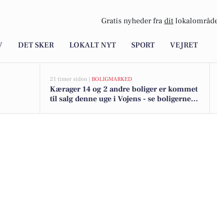
Gratis nyheder fra
dit
lokalområde
V
DET SKER
LOKALT NYT
SPORT
VEJRET
21 timer siden |
BOLIGMARKED
Kærager 14 og 2 andre boliger er kommet
til salg denne uge i Vojens - se boligerne
her.