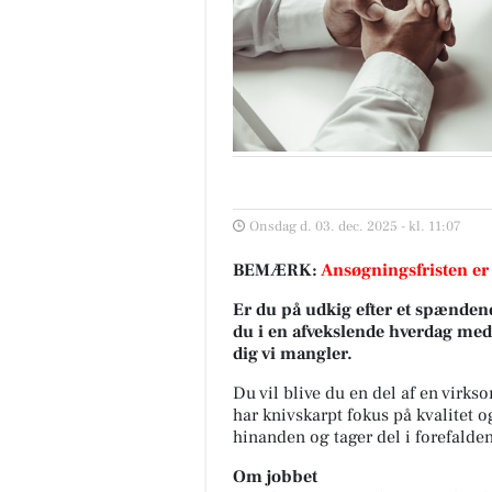
Onsdag d. 03. dec. 2025 - kl. 11:07
BEMÆRK:
Ansøgningsfristen er
Er du på udkig efter et spændend
du i en afvekslende hverdag med 
dig vi mangler.
Du vil blive du en del af en virk
har knivskarpt fokus på kvalitet og
hinanden og tager del i forefalde
Om jobbet