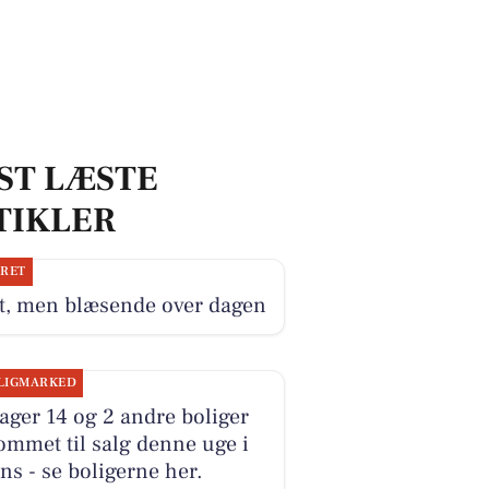
ST LÆSTE
TIKLER
JRET
t, men blæsende over dagen
LIGMARKED
ger 14 og 2 andre boliger
ommet til salg denne uge i
ns - se boligerne her.