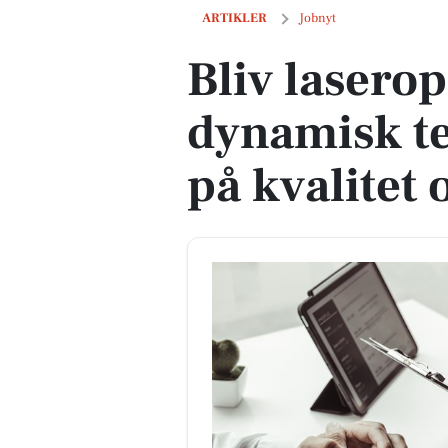
Bliv laseroperatør i dynamisk team med
ARTIKLER
Jobnyt
Bliv laserop
dynamisk t
på kvalitet 