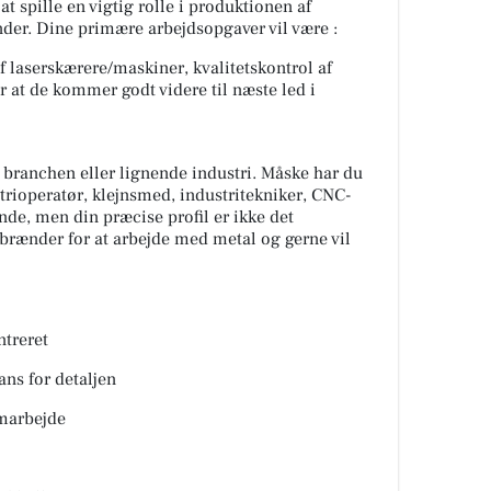
 spille en vigtig rolle i produktionen af
under. Dine primære arbejdsopgaver vil være :
af laserskærere/maskiner, kvalitetskontrol af
 at de kommer godt videre til næste led i
ra branchen eller lignende industri. Måske har du
trioperatør, klejnsmed, industritekniker, CNC-
nde, men din præcise profil er ikke det
u brænder for at arbejde med metal og gerne vil
treret
ns for detaljen
marbejde