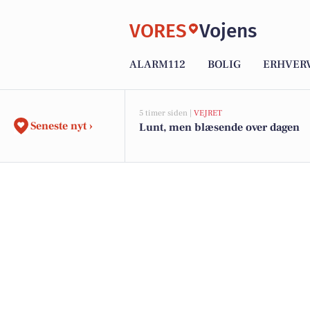
VORES
Vojens
ALARM112
BOLIG
ERHVER
5 timer siden |
VEJRET
Seneste nyt ›
Lunt, men blæsende over dagen