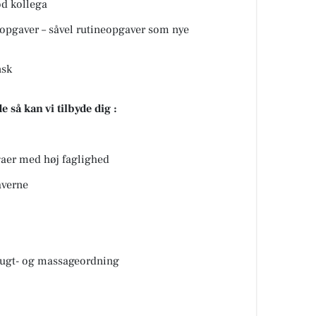
d kollega
pgaver – såvel rutineopgaver som nye
nsk
e så kan vi tilbyde dig :
er med høj faglighed
averne
gt- og massageordning